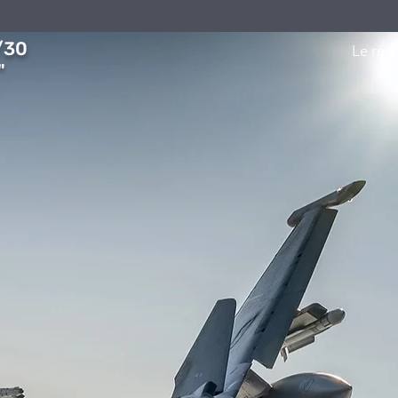
/30
Le rég
"