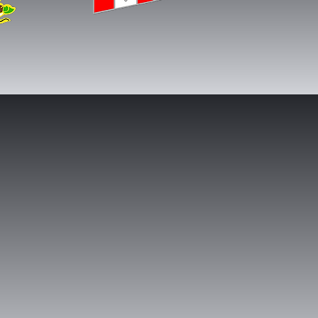
RD
NOS AVIONS
RAFALE C
VITESSE MAX: Mach 1,6 / 750kt
ALTITUDE MAX: FL 500
MASSE MAX: 24,5 T
STANDARD F3R
ARMEMENT A/A: CANON/MICA/METEOR
ARMEMENT A/S: A2SM/GBU/SCALP et +