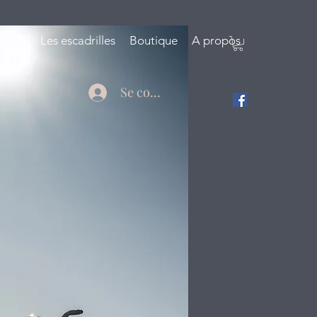
iment
Les escadrilles
Boutique
A propos
Se connecter